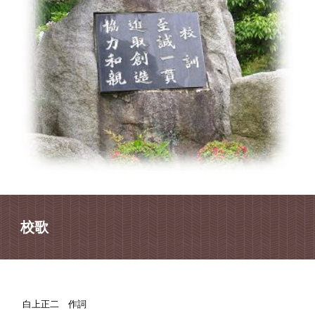
校歌
白上正二 作詞