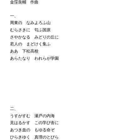
金窪良輔 作曲
一、
周東の なみよろふ山
むらさきに 匂ふ国原
さやかなる みどりの丘に
若人の まどけく集ふ
ああ 下松高校
あらたなり われらが学園
二、
うすがすむ 瀬戸の内海
見はるかす この学び舎に
あつき血の もゆる命ぞ
ひらきゆく 真理のとびら